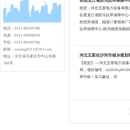
在黑龙江省防汛抗旱保障中
祝贺：河北五星电力设备有限公
在黑龙江省防汛抗旱保障中心-防汛物
的优异成绩，稳居17家投标
电话：0311-89189786
抗旱保障中心-防汛物资采购
传真：0311-86968056
手机：0311-89189786
邮箱：
wuxing0311@163.com
河北五星在沙河市城乡规划
地址：河北省石家庄市中山东路
【祝贺】----河北五星电力
508号
局，项目编号：sh2016cj
举中标！实力象征，河