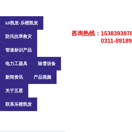
k8凯发-乐橙凯发
咨询热线：153839397
防汛抗旱救灾
0311-8918
管道标识产品
电力工器具
除雪设备
新闻资讯
产品视频
关于五星
联系乐橙凯发