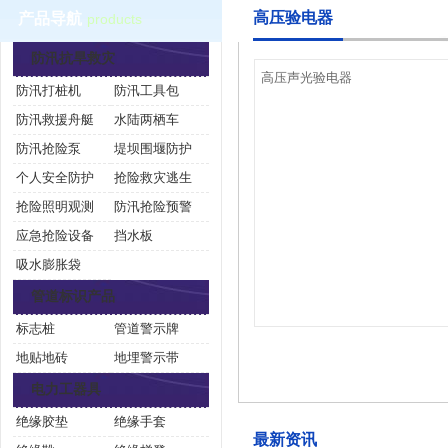
高压验电器
产品导航
products
防汛抗旱救灾
高压声光验电器
防汛打桩机
防汛工具包
防汛救援舟艇
水陆两栖车
防汛抢险泵
堤坝围堰防护
个人安全防护
抢险救灾逃生
抢险照明观测
防汛抢险预警
应急抢险设备
挡水板
吸水膨胀袋
管道标识产品
标志桩
管道警示牌
地贴地砖
地埋警示带
电力工器具
绝缘胶垫
绝缘手套
最新资讯