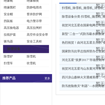
绝缘靴
绝缘梯凳
绝缘围栏
防静电雨衣
扫雪机_除雪机_抛雪机_清雪机
安全帽
窨井防护网
除雪设备分类:扫雪机_抛雪机_
挡鼠板
电力警示带
祝贺河北五星在国家电网公司招
高压验电器
高压拉闸杆
新型“二合一”式防汛吸水膨胀袋
拉线护套
高空作业安全带
驱鸟器
安全工具柜
热烈祝贺！由河北五星主办的“
除雪设备
国家防汛抗旱总指挥部办公室副
除雪铲
除雪机
河北五星“筑梦2017”市场营销年
扫雪车
吹雪机
祝贺河北五星与山东黄河河务局
四川凉山森林火灾遇难英雄，一
推荐产品
更多
防汛抢险救灾“利器”—水陆两栖