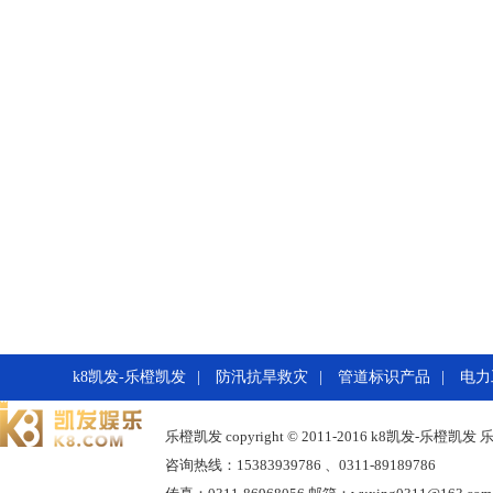
k8凯发-乐橙凯发
|
防汛抗旱救灾
|
管道标识产品
|
电力
乐橙凯发 copyright © 2011-2016
k8凯发-乐橙凯发
乐
咨询热线：15383939786 、0311-89189786