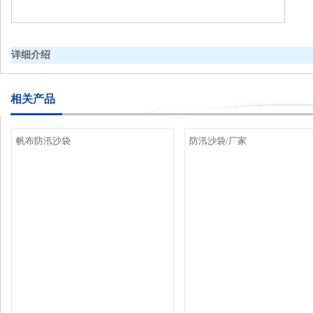
详细介绍
相关产品
帆布防汛沙袋
防汛沙袋/厂家