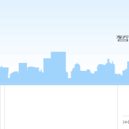
防汛沙袋抛投机（抛石机）
所在位置：
k8凯发-乐橙凯发
>>
防汛抗旱救灾
防
产
2