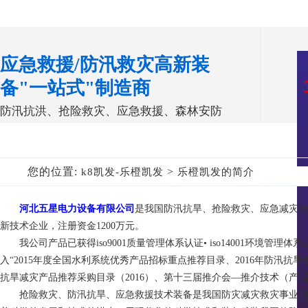
应急救援/防汛救灾高新装
备"一站式"制造商
防汛抗洪、抢险救灾、应急救援、森林安防
您的位置:
>
k8凯发-乐橙凯发
乐橙凯发的简介
河北五星电力设备有限公司
是我国防汛抗旱、抢险救灾、应急减灾救
新技术企业，注册资金1200万元。
我公司产品
已获得iso9001质量管理体系认证• iso14001环境管
入“2015年度全国水利系统优秀产品招标重点推荐目录、2016年防汛抗
抗旱减灾产品推荐采购目录（2016）、第十三届推介会—推介技术（产
抢险救灾、防汛抗旱、应急救援技术装备是我国防灾减灾救灾事业的重