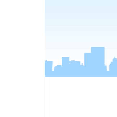
检修安全围挡