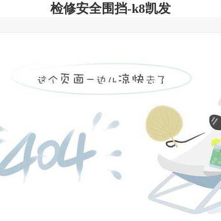
检修安全围挡-k8凯发