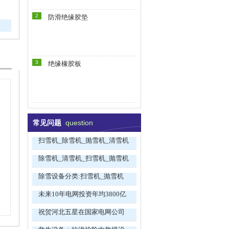
2
防滑绝缘胶垫
3
绝缘橡胶板
question
常见问题
扫雪机_除雪机_抛雪机_清雪机
除雪机_清雪机_扫雪机_抛雪机
除雪设备分类:扫雪机_抛雪机
未来10年电网投资年均3800亿
祝贺河北五星在国家电网公司