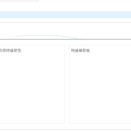
防滑绝缘胶垫
绝缘橡胶板