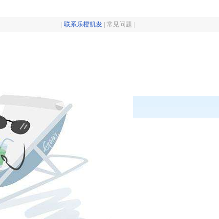
|
联系乐橙凯发
|
常见问题
|