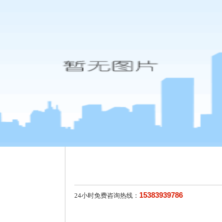
所在位置：
k8凯发-乐橙凯发
>>
电力工器具
>>
绝缘围栏
>> >> 检修安全围
检修安全围挡
产品简介：
15383939786
24小时免费咨询热线：