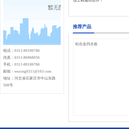
信工程成功合作！
推荐产品
铝合金挡水板
电话：0311-89189786
传真：0311-86968056
手机：0311-89189786
邮箱：
wuxing0311@163.com
地址：河北省石家庄市中山东路
508号