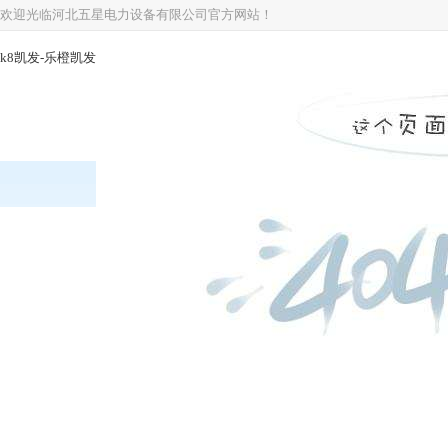
欢迎光临河北五星电力设备有限公司官方网站！
k8凯发-乐橙凯发