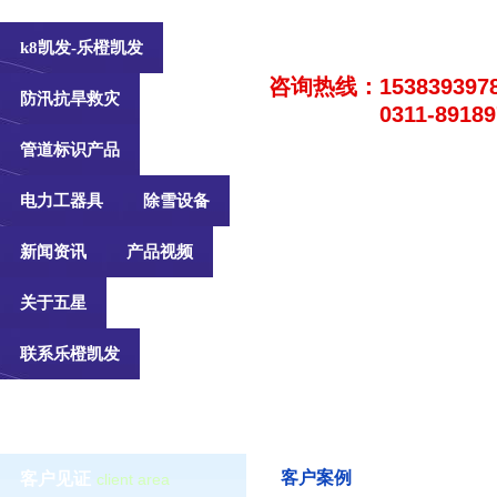
k8凯发-乐橙凯发
咨询热线：153839397
防汛抗旱救灾
0311-8918
管道标识产品
电力工器具
除雪设备
新闻资讯
产品视频
关于五星
联系乐橙凯发
客户案例
客户见证
client area