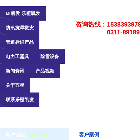
k8凯发-乐橙凯发
咨询热线：153839397
防汛抗旱救灾
0311-8918
管道标识产品
电力工器具
除雪设备
新闻资讯
产品视频
关于五星
联系乐橙凯发
客户案例
客户见证
client area