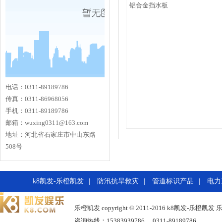
铝合金挡水板
电话：0311-89189786
传真：0311-86968056
手机：0311-89189786
邮箱：
wuxing0311@163.com
地址：河北省石家庄市中山东路
508号
k8凯发-乐橙凯发
|
防汛抗旱救灾
|
管道标识产品
|
电力
乐橙凯发 copyright © 2011-2016
k8凯发-乐橙凯发
乐
咨询热线：15383939786 、0311-89189786