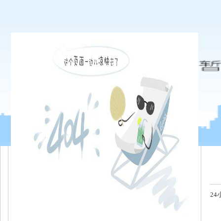
普通地埋警示带
所在位置：
k8凯发-乐橙凯发
>>
普
产
度：
多
2