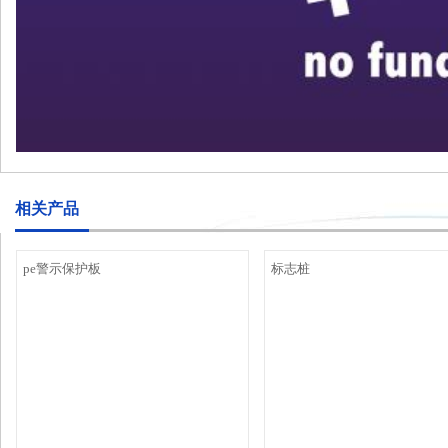
相关产品
pe警示保护板
标志桩