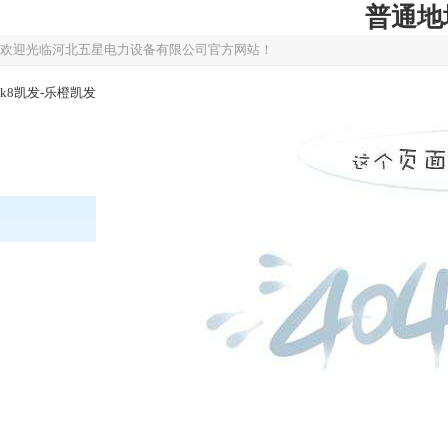
普通地
欢迎光临河北五星电力设备有限公司官方网站！
k8凯发-乐橙凯发