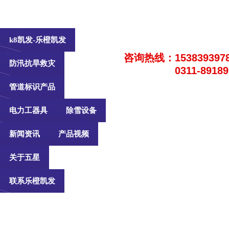
k8凯发-乐橙凯发
咨询热线：153839397
防汛抗旱救灾
0311-8918
管道标识产品
电力工器具
除雪设备
新闻资讯
产品视频
关于五星
联系乐橙凯发