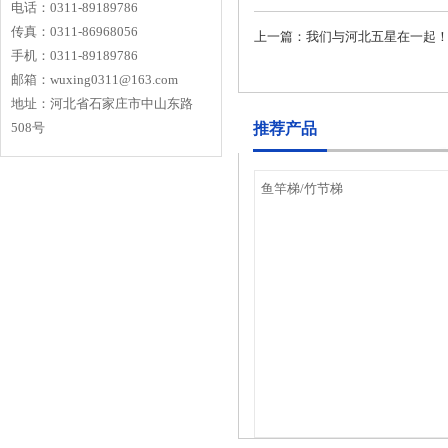
电话：0311-89189786
传真：0311-86968056
上一篇：
我们与河北五星在一起
手机：0311-89189786
邮箱：
wuxing0311@163.com
地址：河北省石家庄市中山东路
508号
推荐产品
鱼竿梯/竹节梯