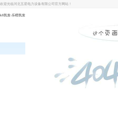
欢迎光临河北五星电力设备有限公司官方网站！
k8凯发-乐橙凯发