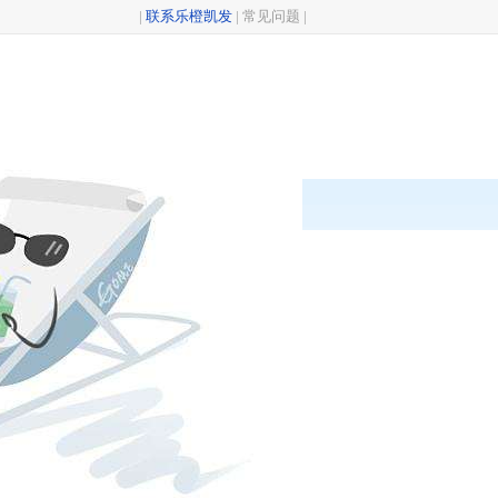
|
联系乐橙凯发
|
常见问题
|