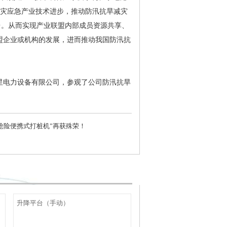
减灾应急产业技术进步，推动防汛抗旱减灾
台。从而实现产业联盟内部成员资源共享、
盟企业或机构的发展，进而推动我国防汛抗
电力设备有限公司，参观了公司防汛抗旱
抢险便携式打桩机”再获殊荣！
升降平台（手动）