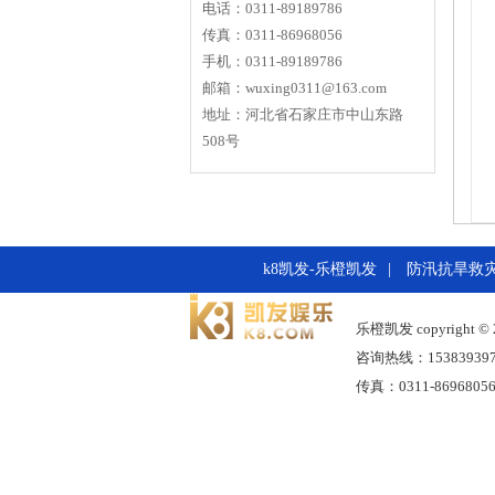
电话：0311-89189786
传真：0311-86968056
手机：0311-89189786
邮箱：
wuxing0311@163.com
地址：河北省石家庄市中山东路
508号
k8凯发-乐橙凯发
|
防汛抗旱救
乐橙凯发 copyright © 
咨询热线：1538393978
传真：0311-869680