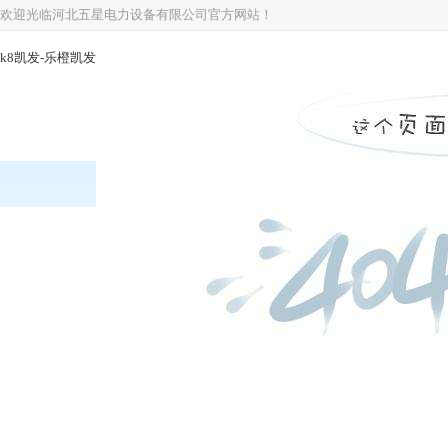
欢迎光临河北五星电力设备有限公司官方网站！
k8凯发-乐橙凯发