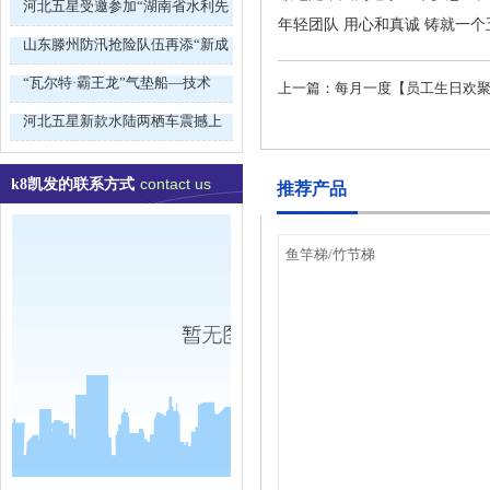
河北五星受邀参加“湖南省水利先
年轻团队 用心和真诚 铸就一
山东滕州防汛抢险队伍再添“新成
“瓦尔特·霸王龙”气垫船—技术
上一篇：
每月一度【员工生日欢
河北五星新款水陆两栖车震撼上
市
contact us
k8凯发的联系方式
推荐产品
鱼竿梯/竹节梯