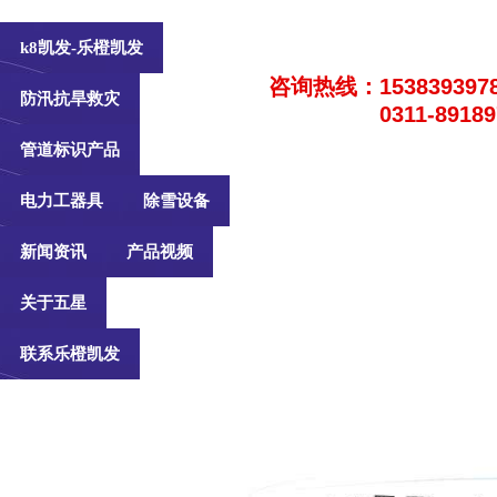
k8凯发-乐橙凯发
咨询热线：153839397
防汛抗旱救灾
0311-8918
管道标识产品
电力工器具
除雪设备
新闻资讯
产品视频
关于五星
联系乐橙凯发
公司动态
关于五星
about us