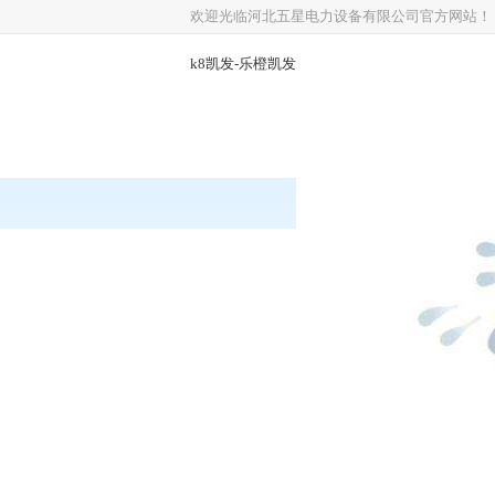
欢迎光临河北五星电力设备有限公司官方网站！
k8凯发-乐橙凯发