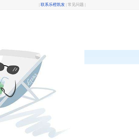
|
联系乐橙凯发
|
常见问题
|