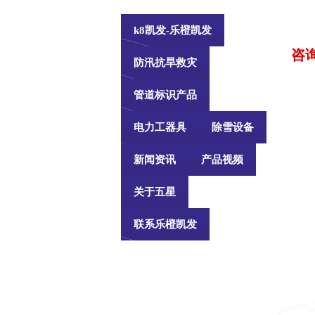
k8凯发-乐橙凯发
咨询
防汛抗旱救灾
管道标识产品
电力工器具
除雪设备
新闻资讯
产品视频
关于五星
联系乐橙凯发
公
关于五星
about us