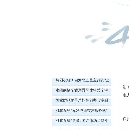
+ 关于五星
+ 乐橙凯发的荣誉证书
+ 公司风采
+ 联系乐橙凯发
跃
news
公司动态
公
河北五星电力设备有限公司成功
登
由
热烈祝贺！由河北五星主办的“全
进
水陆两栖车旅游景区体验式个性
电
化
国家防汛抗旱总指挥部办公室副
主
河北五星“应急响应技术服务队”
“
座
河北五星“筑梦2017”市场营销年