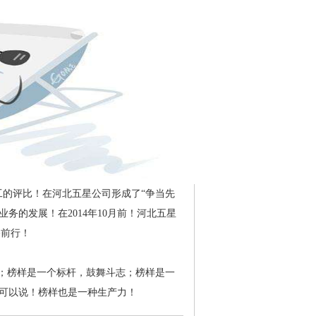
k8凯发
10-11
度“星级员工”评比活动！公司员工热情踊
的评比！在河北五星公司形成了“争当先
务的发展！在2014年10月前！河北五星
路前行！
；榜样是一个标杆，鼓舞斗志；榜样是一
！可以说！榜样也是一种生产力！